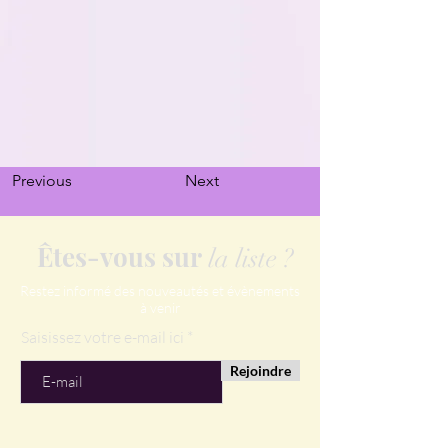
Previous
Next
Êtes-vous sur
la liste ?
Restez informé des nouveautés et évènements
à venir
Saisissez votre e-mail ici
Rejoindre