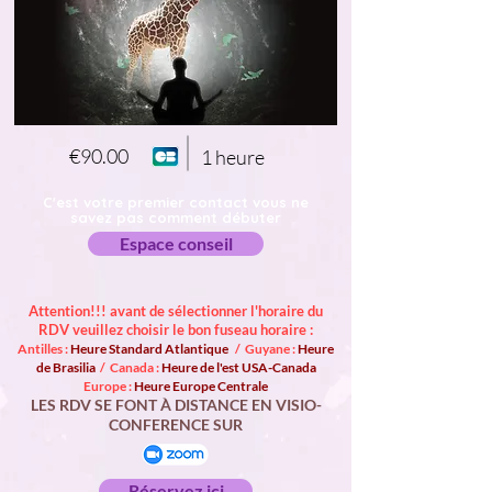
€90.00
1 heure
C'est votre premier contact vous ne
savez pas comment débuter
Espace conseil
Attention!!! avant de sélectionner l'horaire du
RDV veuillez choisir le bon fuseau horaire :
Antilles :
Heure Standard Atlantique
/ Guyane :
Heure
de Brasilia
/ Canada :
Heure de l'est USA-Canada
Europe :
Heure Europe Centrale
LES RDV SE FONT À DISTANCE EN VISIO-
CONFERENCE SUR
Réservez ici