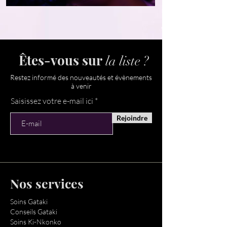
Êtes-vous sur
la liste ?
Restez informé des nouveautés et évènements
à venir
Saisissez votre e-mail ici
Rejoindre
Nos services
Soins Gataki
Conseils Gataki
Soins Ki-Nkonko