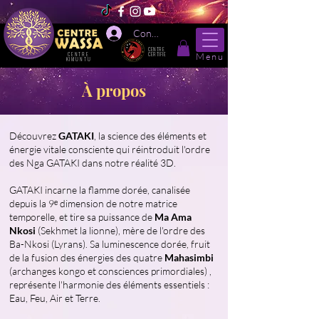
Connexion
CENTRE
CENTRE
Menu
CERTIFIE
KIMUNTU
À propos
Découvrez
GATAKI
,
la science des éléments et
énergie vitale consciente qui réintroduit l'ordre
des Nga GATAKI dans notre réalité 3D.
GATAKI incarne la flamme dorée, canalisée
depuis la 9ᵉ dimension de notre matrice
temporelle, et tire sa puissance de
Ma Ama
Nkosi
(Sekhmet la lionne), mère de l'ordre des
Ba-Nkosi (Lyrans). Sa luminescence dorée, fruit
de la fusion des énergies des quatre
Mahasimbi
(archanges kongo et consciences primordiales) ,
représente l'harmonie des éléments essentiels :
Eau, Feu, Air et Terre.