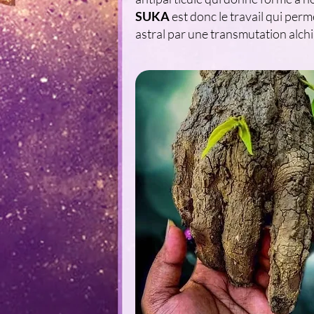
SUKA
est donc le travail qui pe
astral par une transmutation alch