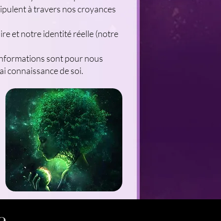
ipulent à travers nos croyances
e et notre identité réelle (notre
s informations sont pour nous
ai connaissance de soi.