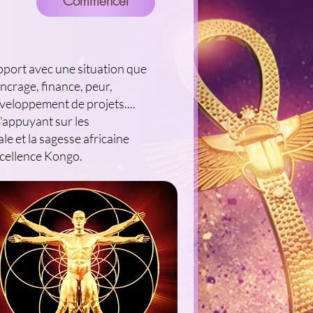
Commencer
apport avec une situation que
ncrage, finance, peur,
développement de projets....
'appuyant sur les
e et la sagesse africaine
xcellence Kongo.