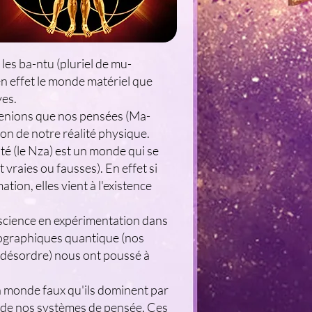
les ba-ntu (pluriel de mu-
en effet le monde matériel que
ves.
prenions que nos pensées (Ma-
tion de notre réalité physique.
é (le Nza) est un monde qui se
 vraies ou fausses). En effet si
ion, elles vient à l'existence
cience en expérimentation dans
lographiques quantique (nos
du désordre) nous ont poussé à
n monde faux qu'ils dominent par
t de nos systèmes de pensée. Ces