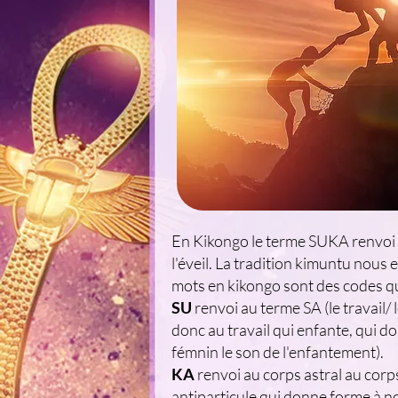
En Kikongo le terme SUKA renvoi a
l'éveil. La tradition kimuntu nous 
mots en kikongo sont des codes qu'
SU
renvoi au terme SA (le travail
donc au travail qui enfante, qui d
fémnin le son de l'enfantement).
KA
renvoi au corps astral au cor
antiparticule qui donne forme à no