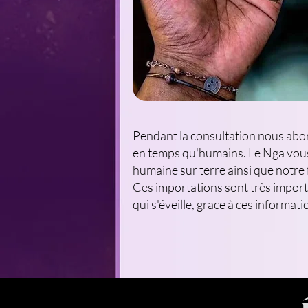
Pendant la consultation nous abor
en temps qu'humains. Le Nga vous e
humaine sur terre ainsi que notre
Ces importations sont très import
qui s'éveille, grace à ces informati