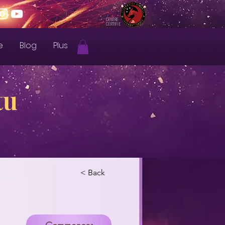
CENTRE
CERTIFIE
e
Blog
Plus
tu
< Back