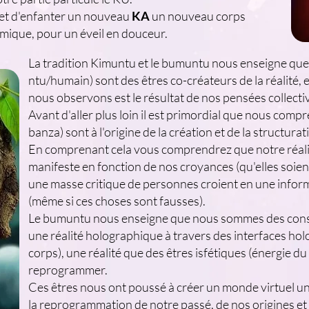
rmet d'enfanter un nouveau
KA
un nouveau corps
imique, pour un éveil en douceur.
La tradition Kimuntu et le bumuntu nous enseigne que 
ntu/humain) sont des êtres co-créateurs de la réalité, 
nous observons est le résultat de nos pensées collecti
Avant d'aller plus loin il est primordial que nous com
banza) sont à l'origine de la création et de la structura
En comprenant cela vous comprendrez que notre réalit
manifeste en fonction de nos croyances (qu'elles soient
une masse critique de personnes croient en une informat
(même si ces choses sont fausses).
Le bumuntu nous enseigne que nous sommes des cons
une réalité holographique à travers des interfaces ho
corps), une réalité que des êtres isfétiques (énergie 
reprogrammer.
Ces êtres nous ont poussé à créer un monde virtuel u
la reprogrammation de notre passé, de nos origines e