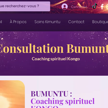
Connexion
il
À Propos
Soins Kimuntu
Contact
Boutiqu
Consultation Bumun
Coaching spirituel Kongo
BUMUNTU :
Coaching spirituel