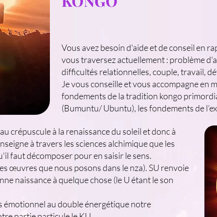
KONGO
Vous avez besoin d'aide et de conseil en r
vous traversez actuellement : problème d'a
difficultés relationnelles, couple, travail, 
Je vous conseille et vous accompagne en m
fondements de la tradition kongo primordial
(Bumuntu/ Ubuntu), les fondements de l’e
u crépuscule à la renaissance du soleil et donc à
enseigne à travers les sciences alchimique que les
il faut décomposer pour en saisir le sens.
/ les œuvres que nous posons dans le nza). SU renvoie
onne naissance à quelque chose (le U étant le son
ps émotionnel au double énergétique notre
tre partie particule le KU.